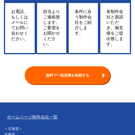
お電話、
担当より
条件に合
各制作会
もしくは
ご連絡致
う制作会
社と面談
メールに
します。
社をご紹
いただ
てお問い
ご要望を
介しま
き、御見
合わせく
お聞かせ
す。
積をご提
ださい。
くださ
出致しま
い。
す。
無料で一括見積を依頼する
ホームページ制作会社一覧
＜北海道＞
北海道