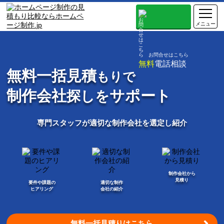
お問合せはこちら
無料
電話相談
無料一括見積
もりで
制作会社
サポート
探しを
専門スタッフが適切な制作会社を選定し紹介
制作会社から
見積り
要件や課題の
適切な制作
ヒアリング
会社の紹介
無料一括見積りはこちら