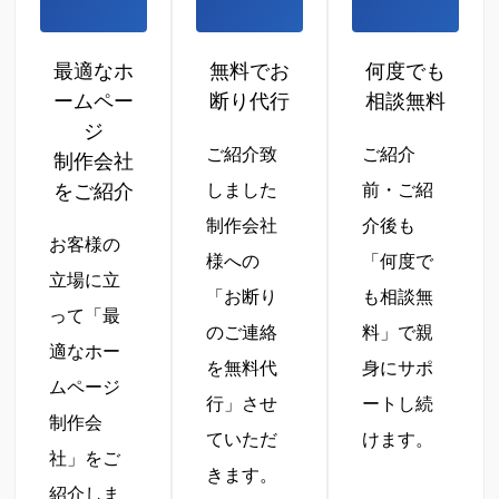
最適なホ
無料でお
何度でも
ームペー
断り代行
相談無料
ジ
ご紹介致
ご紹介
制作会社
をご紹介
しました
前・ご紹
制作会社
介後も
お客様の
様への
「何度で
立場に立
「お断り
も相談無
って「最
のご連絡
料」で親
適なホー
を無料代
身にサポ
ムページ
行」させ
ートし続
制作会
ていただ
けます。
社」をご
きます。
紹介しま